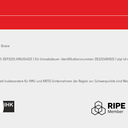
9
Brake
D: DEP3210.HRA204521 | EU-Umsatzsteuer- Identifikationsnummer: DE222490801 | aipi ist 
heit insbesondere für KMU und KRITIS-Unternehmen der Region an: Schwerpunkte sind W