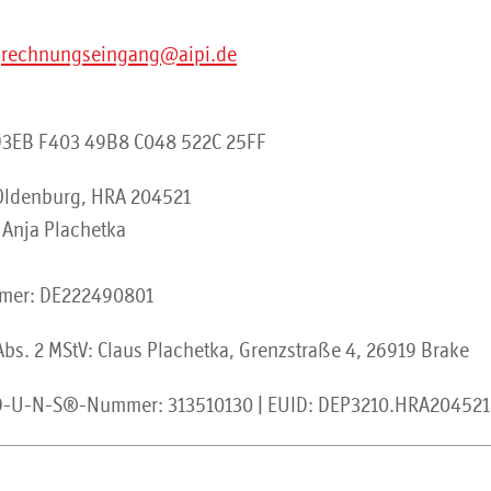
:
rechnungseingang@aipi.de
D3EB F403 49B8 C048 522C 25FF
 Oldenburg, HRA 204521
: Anja Plachetka
mmer: DE222490801
 Abs. 2 MStV: Claus Plachetka, Grenzstraße 4, 26919 Brake
D-U-N-S®-Nummer: 313510130 | EUID: DEP3210.HRA204521