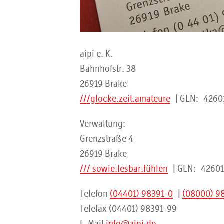
aipi e. K.
Bahnhofstr. 38
26919 Brake
///glocke.zeit.amateure
| GLN: 4260
Verwaltung:
Grenzstraße 4
26919 Brake
/// sowie.lesbar.fühlen
| GLN: 4260
Telefon
(04401) 98391-0
|
(08000) 9
Telefax (04401) 98391-99