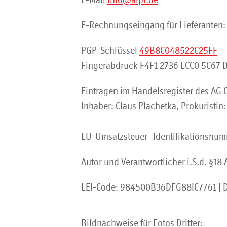
E-Mail
info@aipi.de
E-Rechnungseingang für Lieferanten
PGP-Schlüssel
49B8C048522C25FF
Fingerabdruck F4F1 2736 ECC0 5C67 
Eintragen im Handelsregister des AG
Inhaber: Claus Plachetka, Prokuristin
EU-Umsatzsteuer- Identifikationsnu
Autor und Verantwortlicher i.S.d. §18
LEI-Code: 984500B36DFG88IC7761 | 
Bildnachweise für Fotos Dritter: