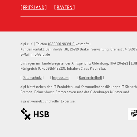
[
FRIESLAND
] [
BAYERN
]
aipi e. K.
|
Telefon
(08000) 98391-0
kostenfrei
Kundenkontakt:
Bahnhofstr. 38
,
26919
Brake
| Verwaltung:
Grenzstr. 4
,
2691
E-Mail
info@aipi.de
Eintragen im Handelsregister des Amtsgerichts Oldenburg, HRA 204521 | EUI
Königreich (UK00915642523). Inhaber: Claus Plachetka.
[
Datenschutz
] [
Impressum
] [
Barrierefreiheit
]
aipi bietet neben den IT-Produkten und Kommunikationslösungen IT-Sicher
Bremen, Delmenhorst, Bremerhaven und das Oldenburger Münsterland.
aipi ist vernetzt und voller Expertise: