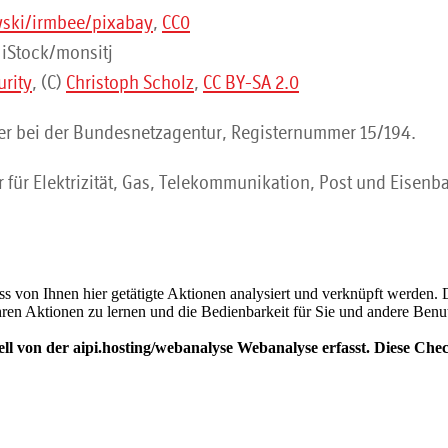
wski/irmbee/pixabay
,
CC0
: iStock/monsitj
urity
, (C)
Christoph Scholz
,
CC BY-SA 2.0
er bei der Bundesnetzagentur, Registernummer 15/194.
für Elektrizität, Gas, Telekommunikation, Post und Eisenb