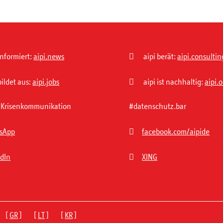

informiert:
aipi.news
aipi berät:
aipi.consultin

bildet aus:
aipi.jobs
aipi ist nachhaltig:
aipi.
 | Krisenkommunikation
#datenschutz.bar

sApp
facebook.com/aipide

edIn
XING
 [
GR
] [
LT
] [
KR
]