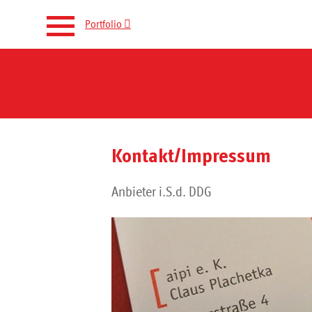

Portfolio
aipi verbindet.
Portfolio
Kontakt/Impressum
IT-Sicherheit
Anbieter i.S.d. DDG
Kontakt
Newsletter