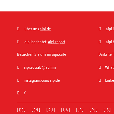


über uns
aipi.de
aipi 


aipi berichtet:
aipi.report
aipi 
Besuchen Sie uns im aipi.cafe
Darksite


aipi.social/@admin
What


instagram.com/aipide
Link

X
[
DE
] [
EN
] [
RU
] [
UA
] [
JP
] [
PL
] [
IS
]