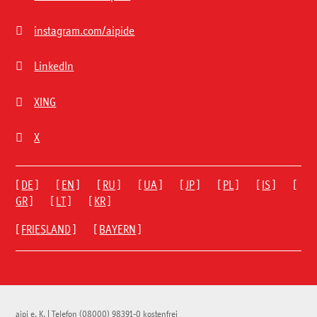

instagram.com/aipide

LinkedIn

XING

X
[
DE
] [
EN
] [
RU
] [
UA
] [
JP
] [
PL
] [
IS
] [
GR
] [
LT
] [
KR
]
[
FRIESLAND
] [
BAYERN
]
aipi e. K.
|
Telefon
(08000) 98391-0
kostenfrei