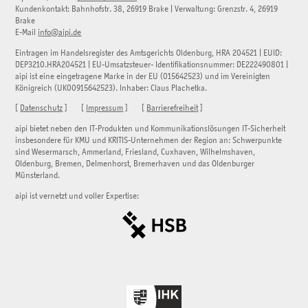
Kundenkontakt:
Bahnhofstr. 38
,
26919
Brake
| Verwaltung:
Grenzstr. 4
,
26919
Brake
E-Mail
info@aipi.de
Eintragen im Handelsregister des Amtsgerichts Oldenburg, HRA 204521 | EUID:
DEP3210.HRA204521 | EU-Umsatzsteuer- Identifikationsnummer: DE222490801 |
aipi ist eine eingetragene Marke in der EU (015642523) und im Vereinigten
Königreich (UK00915642523). Inhaber: Claus Plachetka.
[
Datenschutz
] [
Impressum
] [
Barrierefreiheit
]
aipi bietet neben den IT-Produkten und Kommunikationslösungen IT-Sicherheit
insbesondere für KMU und KRITIS-Unternehmen der Region an: Schwerpunkte
sind Wesermarsch, Ammerland, Friesland, Cuxhaven, Wilhelmshaven,
Oldenburg, Bremen, Delmenhorst, Bremerhaven und das Oldenburger
Münsterland.
aipi ist vernetzt und voller Expertise: