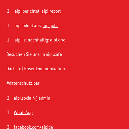

aipi berichtet:
aipi.report

aipi bildet aus:
aipi.jobs

aipi ist nachhaltig:
aipi.one
Besuchen Sie uns im aipi.cafe
Darksite | Krisenkommunikation
#datenschutz.bar

aipi.social/@admin

WhatsApp

facebook.com/aipide